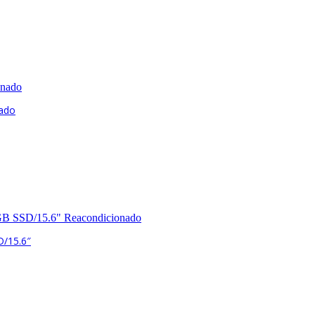
nado
/15.6″